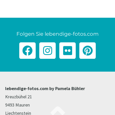
Folgen Sie lebendige-fotos.com
F
I
F
P
a
n
l
i
c
s
i
n
e
t
c
t
b
a
k
e
lebendige-fotos.com by Pamela Bühler
o
g
r
r
Kreuzbühel 21
9493 Mauren
o
r
e
Liechtenstein